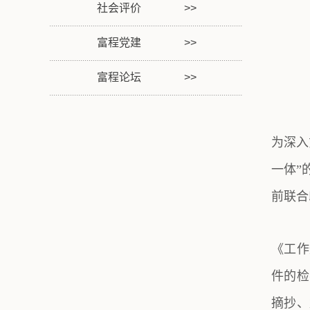
社会评价
富程党建
富程论坛
为深入
一体”
前联合
《工作
件的检
摘抄、