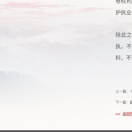
卷权利
护执业
除此之
执，不
料，不
上一篇：
下一篇：
<< 返